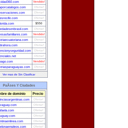
icidad360.com
Vendido!
aporcatalogos.com
Ofertar!
eservaciones.com
Ofertar!
lesrecife.com
Ofertar!
lorida.com
$550
iedadesenbrasil.com
Ofertar!
esasfamiliares.com
Vendido!
striaecuatoriana.com
Ofertar!
rtirahora.com
Ofertar!
encionyseguridad.com
Ofertar!
enciales.net
Ofertar!
pago.com
Vendido!
striasparaguayas.com
Ofertar!
Ver mas de Sin Clasificar
PaÃ­ses Y Ciudades
bre de dominio
Precio
inciasargentinas.com
Ofertar!
araguay.com
Ofertar!
faela.com
Ofertar!
ruguay.com
Ofertar!
ntinaenlinea.com
Ofertar!
celonaempleos.com
Ofertar!