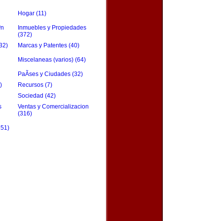
Hogar (11)
³n
Inmuebles y Propiedades
(372)
32)
Marcas y Patentes (40)
Miscelaneas (varios) (64)
PaÃ­ses y Ciudades (32)
)
Recursos (7)
Sociedad (42)
s
Ventas y Comercializacion
(316)
151)