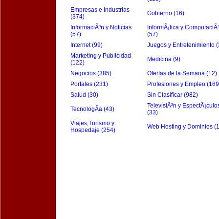
Empresas e Industrias
Gobierno (16)
(374)
InformaciÃ³n y Noticias
InformÃ¡tica y ComputaciÃ
(57)
(57)
Internet (99)
Juegos y Entretenimiento (
Marketing y Publicidad
Medicina (9)
(122)
Negocios (385)
Ofertas de la Semana (12)
Portales (231)
Profesiones y Empleo (169
Salud (30)
Sin Clasificar (982)
TelevisiÃ³n y EspectÃ¡culo
TecnologÃ­a (43)
(33)
Viajes,Turismo y
Web Hosting y Dominios (
Hospedaje (254)