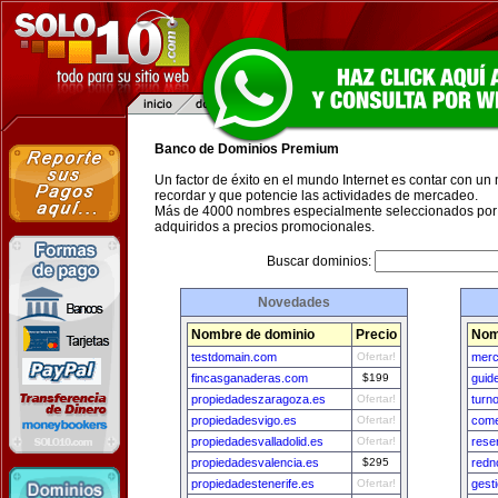
Banco de Dominios Premium
Un factor de éxito en el mundo Internet es contar con un
recordar y que potencie las actividades de mercadeo.
Más de 4000 nombres especialmente seleccionados por 
adquiridos a precios promocionales.
Buscar dominios:
Novedades
Nombre de dominio
Precio
Nom
testdomain.com
Ofertar!
merc
fincasganaderas.com
$199
guide
propiedadeszaragoza.es
Ofertar!
turno
propiedadesvigo.es
Ofertar!
come
propiedadesvalladolid.es
Ofertar!
rese
propiedadesvalencia.es
$295
redn
propiedadestenerife.es
Ofertar!
gest