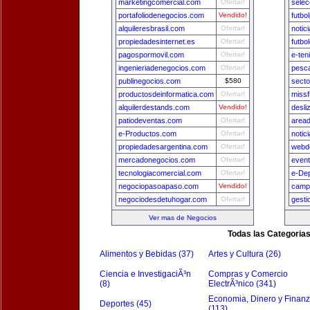
marketingcomercial.com
Ofertar!
selec
portafoliodenegocios.com
Vendido!
futbo
alquileresbrasil.com
Ofertar!
notic
propiedadesinternet.es
Ofertar!
futbo
pagospormovil.com
Ofertar!
e-ten
ingenieriadenegocios.com
Ofertar!
pesca
publinegocios.com
$580
secto
productosdeinformatica.com
Ofertar!
missf
alquilerdestands.com
Vendido!
desli
patiodeventas.com
Ofertar!
area
e-Productos.com
Ofertar!
notic
propiedadesargentina.com
Ofertar!
webde
mercadonegocios.com
Ofertar!
even
tecnologiacomercial.com
Ofertar!
e-De
negociopasoapaso.com
Vendido!
camp
negociodesdetuhogar.com
Ofertar!
gest
Ver mas de Negocios
Todas las Categoria
Alimentos y Bebidas (37)
Artes y Cultura (26)
Ciencia e InvestigaciÃ³n
Compras y Comercio
(8)
ElectrÃ³nico (341)
Economia, Dinero y Finan
Deportes (45)
(113)