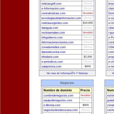
noticiasgolf.com
Ofertar!
bras
e-Informacion.com
Ofertar!
clas
centralnoticias.com
Vendido!
Dom
tecnologiasdelainformacion.com
Ofertar!
e-ci
noticiasurgentes.com
$10,000
e-U
dataguia.com
Ofertar!
cibe
revistaempleo.com
Vendido!
i-gu
infogobierno.com
Ofertar!
e-Pu
informacionexclusiva.com
Ofertar!
cord
zonademedios.com
Ofertar!
USA
diariodecocina.com
Ofertar!
comu
infodiario.com
$2,000
prop
e-periodicos.com
Ofertar!
e-ch
salaprensa.com
$600
e-n
Ver mas de InformaciÃ³n Y Noticias
V
Negocios
Nombre de dominio
Precio
Nomb
cumbredenegocios.com
Vendido!
estre
equipodenegocios.com
Ofertar!
guia
e-libreria.com
$800
zona
negociosdesdesucasa.com
Ofertar!
coch