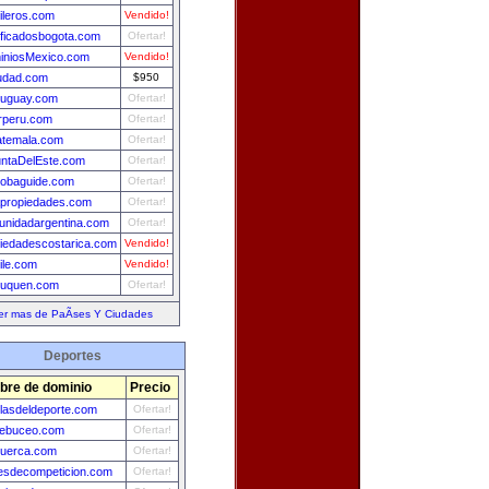
ileros.com
Vendido!
ificadosbogota.com
Ofertar!
iniosMexico.com
Vendido!
udad.com
$950
ruguay.com
Ofertar!
rperu.com
Ofertar!
atemala.com
Ofertar!
ntaDelEste.com
Ofertar!
obaguide.com
Ofertar!
propiedades.com
Ofertar!
nidadargentina.com
Ofertar!
iedadescostarica.com
Vendido!
ile.com
Vendido!
euquen.com
Ofertar!
er mas de PaÃ­ses Y Ciudades
Deportes
re de dominio
Precio
llasdeldeporte.com
Ofertar!
debuceo.com
Ofertar!
tuerca.com
Ofertar!
esdecompeticion.com
Ofertar!