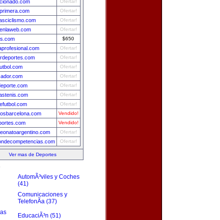
cionado.com
Ofertar!
lprimera.com
Ofertar!
iasciclismo.com
Ofertar!
lenlaweb.com
Ofertar!
is.com
$650
profesional.com
Ofertar!
rdeportes.com
Ofertar!
utbol.com
Ofertar!
zador.com
Ofertar!
deporte.com
Ofertar!
iastenis.com
Ofertar!
futbol.com
Ofertar!
tosbarcelona.com
Vendido!
portes.com
Vendido!
eonatoargentino.com
Ofertar!
iondecompetencias.com
Ofertar!
Ver mas de Deportes
s
AutomÃ³viles y Coches
(41)
Comunicaciones y
TelefonÃ­a (37)
zas
EducaciÃ³n (51)