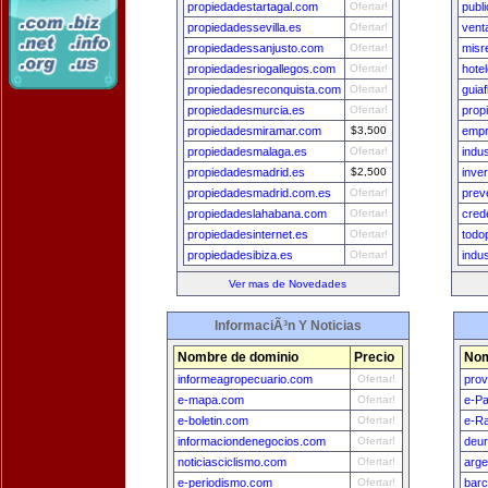
propiedadestartagal.com
Ofertar!
publ
propiedadessevilla.es
Ofertar!
vent
propiedadessanjusto.com
Ofertar!
misr
propiedadesriogallegos.com
Ofertar!
hote
propiedadesreconquista.com
Ofertar!
guiaf
propiedadesmurcia.es
Ofertar!
prop
propiedadesmiramar.com
$3,500
empr
propiedadesmalaga.es
Ofertar!
indu
propiedadesmadrid.es
$2,500
inve
propiedadesmadrid.com.es
Ofertar!
prev
propiedadeslahabana.com
Ofertar!
cred
propiedadesinternet.es
Ofertar!
todo
propiedadesibiza.es
Ofertar!
indu
Ver mas de Novedades
InformaciÃ³n Y Noticias
Nombre de dominio
Precio
Nom
informeagropecuario.com
Ofertar!
prov
e-mapa.com
Ofertar!
e-P
e-boletin.com
Ofertar!
e-Ra
informaciondenegocios.com
Ofertar!
deu
noticiasciclismo.com
Ofertar!
arge
e-periodismo.com
Ofertar!
bar