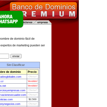
 nombre de dominio fácil de
expertos de marketing pueden ser
Sin Clasificar
bre de dominio
Precio
adosglobales.com
Ofertar!
.cr
Vendido!
s.net
Vendido!
rciosyempresas.com
Ofertar!
rvacionesecuador.com
Ofertar!
oticias.com
$2,500
ionynegocios.com
Ofertar!