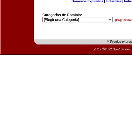
Dominios Expirados
|
Industrias
|
Indu
Categorías de Dominio:
[Pág. princi
** Precios expre
© 2002/2022 Solo10.com