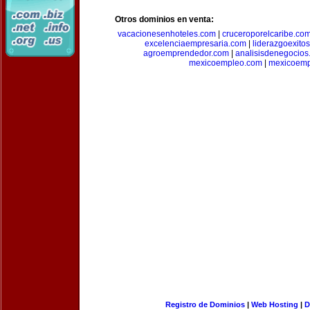
Otros dominios en venta:
vacacionesenhoteles.com
|
cruceroporelcaribe.co
excelenciaempresaria.com
|
liderazgoexito
agroemprendedor.com
|
analisisdenegocios
mexicoempleo.com
|
mexicoemp
Registro de Dominios
|
Web Hosting
|
D