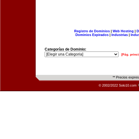
Registro de Dominios
|
Web Hosting
|
D
Dominios Expirados
|
Industrias
|
Indu
Categorías de Dominio:
[Pág. princi
** Precios expre
© 2002/2022 Solo10.com