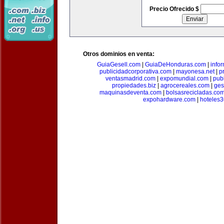
Precio Ofrecido $
Otros dominios en venta:
GuiaGesell.com
|
GuiaDeHonduras.com
|
info
publicidadcorporativa.com
|
mayonesa.net
|
p
ventasmadrid.com
|
expomundial.com
|
pub
propiedades.biz
|
agrocereales.com
|
ges
maquinasdeventa.com
|
bolsasrecicladas.co
expohardware.com
|
hoteles