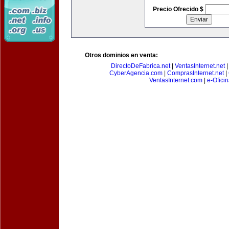
Precio Ofrecido $
Otros dominios en venta:
DirectoDeFabrica.net
|
VentasInternet.net
CyberAgencia.com
|
ComprasInternet.net
|
VentasInternet.com
|
e-Ofici