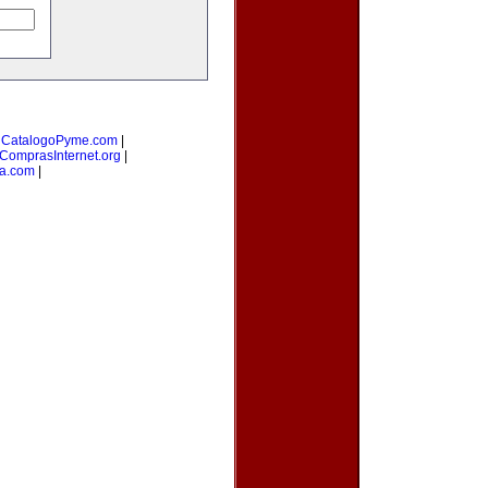
|
CatalogoPyme.com
|
ComprasInternet.org
|
na.com
|