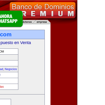
.com
 puesto en Venta
COM
dad
,
Negocios
!
tas