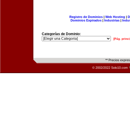
Registro de Dominios
|
Web Hosting
|
D
Dominios Expirados
|
Industrias
|
Indu
Categorías de Dominio:
[Pág. princi
** Precios expre
© 2002/2022 Solo10.com