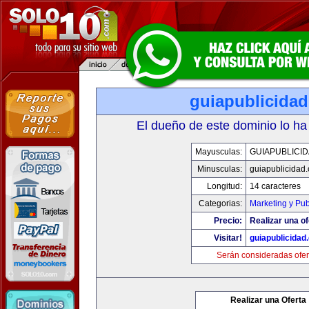
guiapublicida
El dueño de este dominio lo ha
Mayusculas:
GUIAPUBLICI
Minusculas:
guiapublicidad
Longitud:
14 caracteres
Categorias:
Marketing y Pub
Precio:
Realizar una of
Visitar!
guiapublicidad
Serán consideradas ofer
Realizar una Oferta