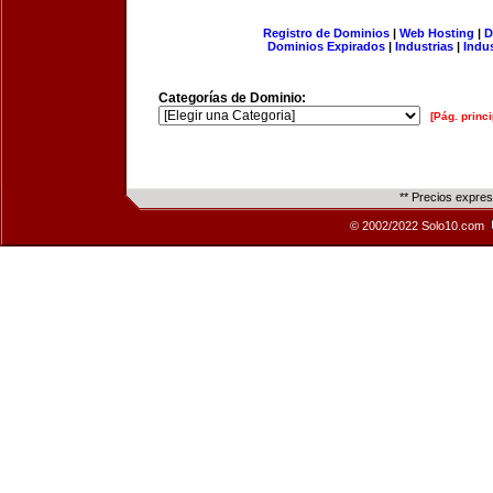
Registro de Dominios
|
Web Hosting
|
D
Dominios Expirados
|
Industrias
|
Indu
Categorías de Dominio:
[Pág. princi
** Precios expre
© 2002/2022 Solo10.com