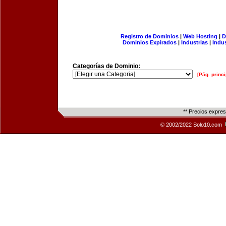
Registro de Dominios
|
Web Hosting
|
D
Dominios Expirados
|
Industrias
|
Indu
Categorías de Dominio:
[Pág. princi
** Precios expre
© 2002/2022 Solo10.com