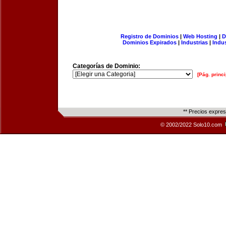
Registro de Dominios
|
Web Hosting
|
D
Dominios Expirados
|
Industrias
|
Indu
Categorías de Dominio:
[Pág. princi
** Precios expre
© 2002/2022 Solo10.com