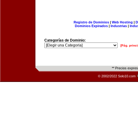
Registro de Dominios
|
Web Hosting
|
D
Dominios Expirados
|
Industrias
|
Indu
Categorías de Dominio:
[Pág. princi
** Precios expre
© 2002/2022 Solo10.com