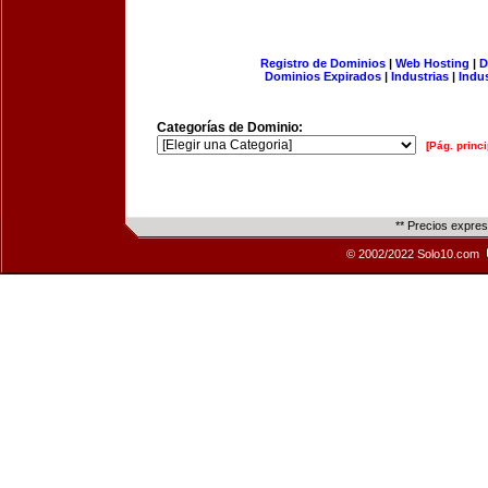
Registro de Dominios
|
Web Hosting
|
D
Dominios Expirados
|
Industrias
|
Indu
Categorías de Dominio:
[Pág. princi
** Precios expre
© 2002/2022 Solo10.com