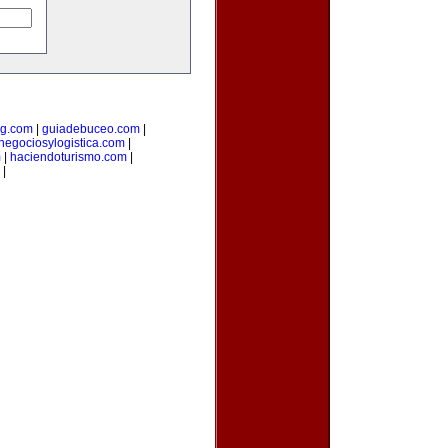
ng.com
|
guiadebuceo.com
|
negociosylogistica.com
|
m
|
haciendoturismo.com
|
|