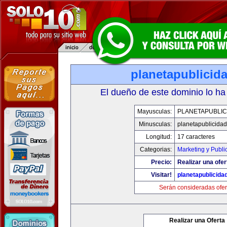
planetapublicid
El dueño de este dominio lo ha
Mayusculas:
PLANETAPUBLIC
Minusculas:
planetapublicida
Longitud:
17 caracteres
Categorias:
Marketing y Publi
Precio:
Realizar una ofer
Visitar!
planetapublicida
Serán consideradas ofer
Realizar una Oferta