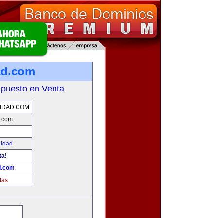
ad.com
 puesto en Venta
IDAD.COM
d.com
cidad
ta!
d.com
tas