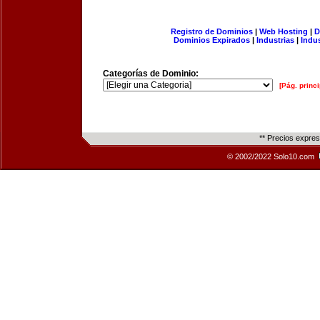
Registro de Dominios
|
Web Hosting
|
D
Dominios Expirados
|
Industrias
|
Indu
Categorías de Dominio:
[Pág. princi
** Precios expre
© 2002/2022 Solo10.com