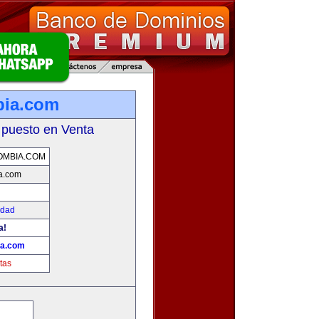
bia.com
 puesto en Venta
OMBIA.COM
a.com
idad
a!
ia.com
tas