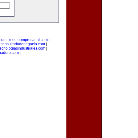
.com
|
medioempresarial.com
|
|
consultoriadenegocio.com
|
tecnologiasindustriales.com
|
nadero.com
|