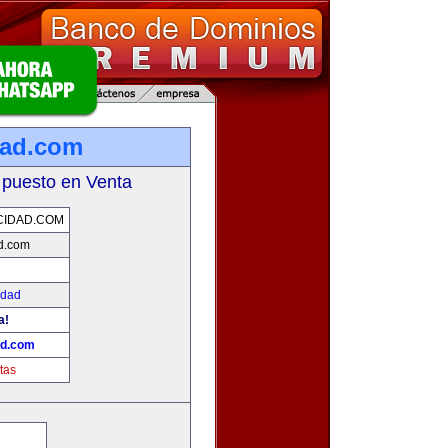
dad.com
 puesto en Venta
CIDAD.COM
d.com
idad
a!
ad.com
tas