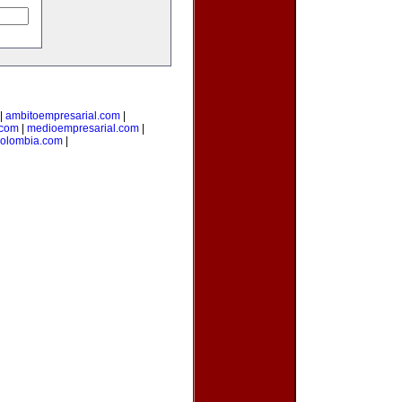
|
ambitoempresarial.com
|
.com
|
medioempresarial.com
|
colombia.com
|