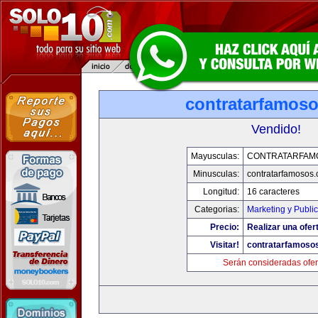
contratarfamos
Vendido!
Mayusculas:
CONTRATARFAM
Minusculas:
contratarfamosos
Longitud:
16 caracteres
Categorias:
Marketing y Publi
Precio:
Realizar una ofer
Visitar!
contratarfamoso
Serán consideradas ofer