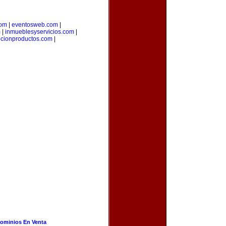
com
|
eventosweb.com
|
m
|
inmueblesyservicios.com
|
cionproductos.com
|
ominios En Venta