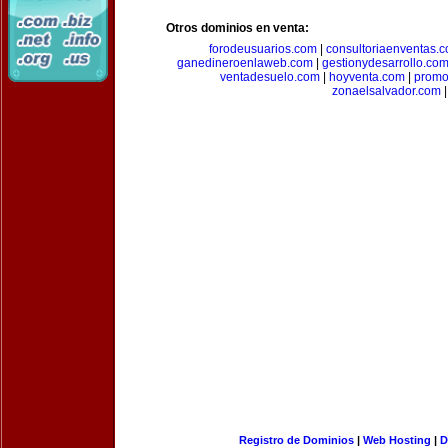
Otros dominios en venta:
forodeusuarios.com
|
consultoriaenventas.
ganedineroenlaweb.com
|
gestionydesarrollo.co
ventadesuelo.com
|
hoyventa.com
|
promo
zonaelsalvador.com
|
Registro de Dominios
|
Web Hosting
|
D