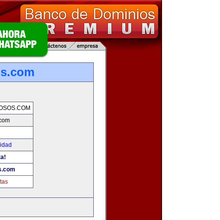
os.com
OSOS.COM
.com
cidad
ta!
s.com
tas