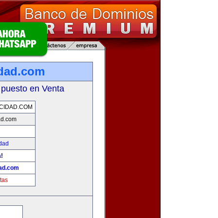
dad.com
 puesto en Venta
CIDAD.COM
ad.com
idad
a!
dad.com
tas