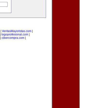
|
VentasMayoristas.com
|
|
logoprofesional.com
|
|
cibercompra.com
|