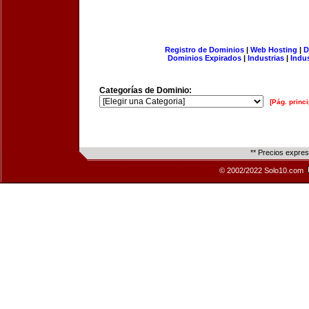
Registro de Dominios
|
Web Hosting
|
D
Dominios Expirados
|
Industrias
|
Indu
Categorías de Dominio:
[Pág. princi
** Precios expre
© 2002/2022 Solo10.com