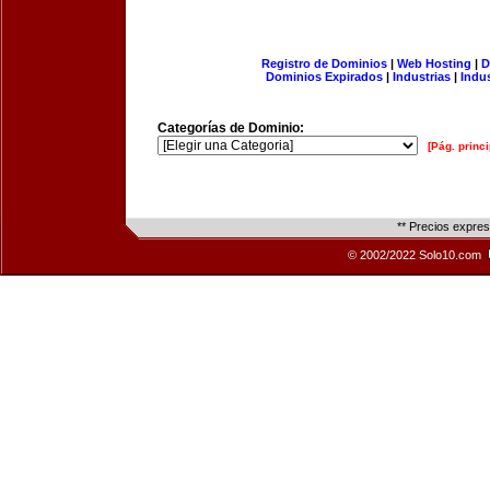
Registro de Dominios
|
Web Hosting
|
D
Dominios Expirados
|
Industrias
|
Indu
Categorías de Dominio:
[Pág. princi
** Precios expre
© 2002/2022 Solo10.com