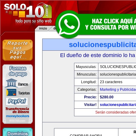
solucionespublicit
El dueño de este dominio lo ha
Mayusculas:
SOLUCIONESPUBLIC
Minusculas:
solucionespublicitari
Longitud:
23 caracteres
Categorias:
Marketing y Publicida
Precio:
$280.00
Visitar!
solucionespublicitar
Serán consideradas ofer
R