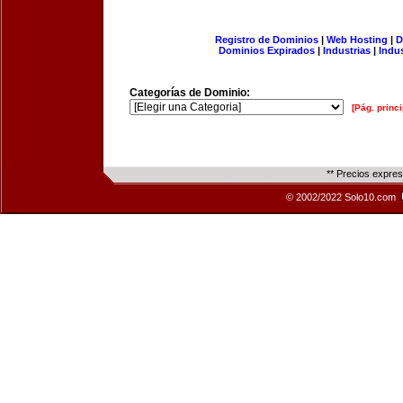
Registro de Dominios
|
Web Hosting
|
D
Dominios Expirados
|
Industrias
|
Indu
Categorías de Dominio:
[Pág. princi
** Precios expre
© 2002/2022 Solo10.com