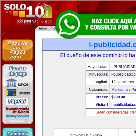
i-publicidad
El dueño de este dominio lo ha
Mayusculas:
I-PUBLICIDA
Minusculas:
i-publicidad.c
Longitud:
12 caracteres
Categorias:
Marketing y Pu
Precio:
$900.00
Visitar!
i-publicidad.c
Serán consideradas ofer
R