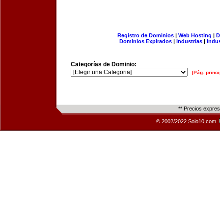
Registro de Dominios
|
Web Hosting
|
D
Dominios Expirados
|
Industrias
|
Indu
Categorías de Dominio:
[Pág. princi
** Precios expre
© 2002/2022 Solo10.com