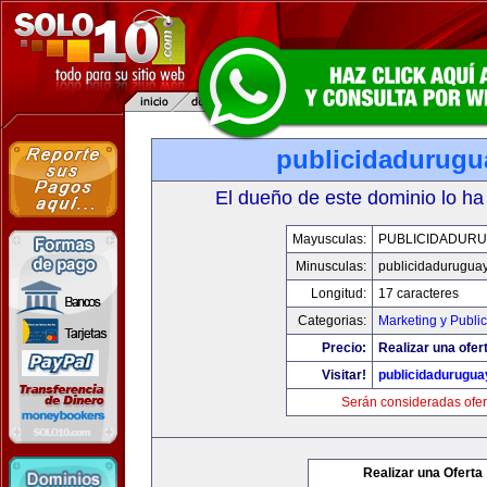
publicidadurugu
El dueño de este dominio lo ha
Mayusculas:
PUBLICIDADURU
Minusculas:
publicidadurugua
Longitud:
17 caracteres
Categorias:
Marketing y Publi
Precio:
Realizar una ofer
Visitar!
publicidadurugu
Serán consideradas ofer
Realizar una Oferta