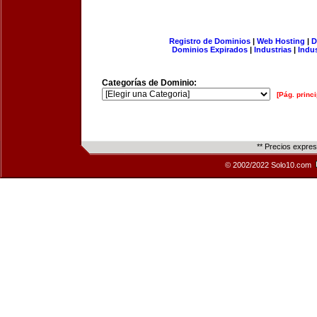
Registro de Dominios
|
Web Hosting
|
D
Dominios Expirados
|
Industrias
|
Indu
Categorías de Dominio:
[Pág. princi
** Precios expre
© 2002/2022 Solo10.com