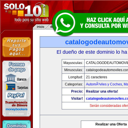
catalogodeautomov
El dueño de este dominio lo ha
Mayusculas:
CATALOGODEAUTOMOVI
Minusculas:
catalogodeautomoviles.co
Longitud:
21 caracteres
Categorias:
AutomÃ³viles y Coches
,
Ma
Precio:
Realizar una oferta!
Visitar!
catalogodeautomoviles.
Serán consideradas ofer
Realizar una Oferta